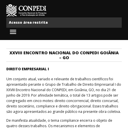
Ir para o conteúdo
Conpedi
Acesso área restrita
Menu
XXVIII ENCONTRO NACIONAL DO CONPEDI GOIÂNIA
– GO
DIREITO EMPRESARIAL I
Um conjunto atual, variado e relevante de trabalhos científicos foi
apresentado perante o Grupo de Trabalho de Direito Empresarial I do
XXVIII Encontro Nacional do CONPEDI, em Goiânia, GO, no dia 21 de
junho de 2019. Por afinidade temática, o total de 13 artigos pode ser
congregado em cinco motes: direito concorrencial, direito concursal,
direito societário, compliance e direito obrigacional. Esses trabalhos
são agora apresentados ao grande público na presente obra coletiva.
De manifesta atualidade, o tema compliance encerra o objeto de
quatro desses trabalhos. Os mecanismos e elementos de