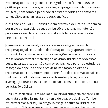
estruturação dos programas de integridade e o fomento às suas
práticas pelas empresas, seus sócios, empregados e colaboradores
em geral, bem como o papel social dessas medidas no combate à
corrupção permeiam esses artigos científicos.
A influência do CADE – Conselho Administrativo de Defesa Econômica,
por meio do exercício de suas atribuições legais, na manutenção
pelas empresas de sua função social e solidária é a temática de
direito concorrencial.
Já em matéria concursal, três interessantes artigos tratam de
recuperação judicial. Cuidam da formação dos grupos econômicos, a
constituição de litisconsórcio ativo nas ações recuperacionais e a
consolidação formal e material; do ativismo judicial em processos
dessa natureza e sua tensão com o tecnicismo, a partir do estudo de
casos; e do papel da perícia prévia na mitigação do direito à
recuperação e no cumprimento ao princípio da recuperação judicial.
O último trabalho, de marcante viés transdisciplinar, tem por
investigação os efeitos da falência de uma consorciada participante
de licitação pública.
O direito societário – em boa medida introduzido pelo consórcio de
que trata o artigo falimentar – é tema de quatro trabalhos. Também
em caráter transversal, um artigo investiga a natureza jurídica das
empresas públicas unipessoais, enquanto outro trata planejamento