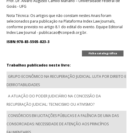
Prof. Dr. Álvaro Augusto Camilo Mariano – Universidade Federal de
Goiás - UFG
Nota Técnica: Os artigos que não constam nestes Anais foram
selecionados para publicação na Plataforma Index Law Journals,
conforme previsto no artigo 8.1 do edital do evento. Equipe Editorial
Index Law Journal - publicacao@conpedi.org.br.
ISBN:978-85-5505-823-3
Ficha catalográfica
Trabalhos publicados neste livro:
GRUPO ECONÔMICO NA RECUPERAÇÃO JUDICIAL. LUTA POR DIREITO E
DERROTABILIDADES
A ATUAÇÃO DO PODER JUDICIÁRIO NA CONCESSÃO DA
RECUPERAÇÃO JUDICIAL: TECNICISMO OU ATIVISMO?
CONSÓRCIOS EM LICITAÇÕES PÚBLICAS E A FALÊNCIA DE UMA DAS
CONSORCIADAS: NECESSIDADE DE ATENÇÃO AOS PRINCÍPIOS
FALIMENTARES