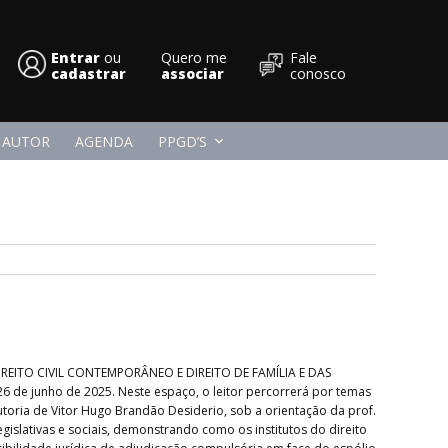
Entrar
ou
Quero me
Fale
cadastrar
Conpedi
associar
conosco
 AUTOR
AGENDA
PPGD’S
) DIREITO CIVIL CONTEMPORÂNEO E DIREITO DE FAMÍLIA E DAS
26 de junho de 2025. Neste espaço, o leitor percorrerá por temas
autoria de Vitor Hugo Brandão Desiderio, sob a orientação da prof.
gislativas e sociais, demonstrando como os institutos do direito