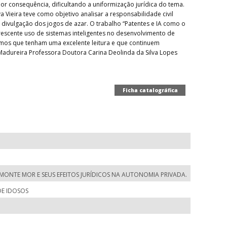
r consequência, dificultando a uniformização jurídica do tema.
va Vieira teve como objetivo analisar a responsabilidade civil
a divulgação dos jogos de azar. O trabalho “Patentes e IA como o
crescente uso de sistemas inteligentes no desenvolvimento de
jamos que tenham uma excelente leitura e que continuem
Madureira Professora Doutora Carina Deolinda da Silva Lopes
Ficha catalográfica
MONTE MOR E SEUS EFEITOS JURÍDICOS NA AUTONOMIA PRIVADA.
DE IDOSOS