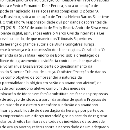
ibilidade jurídica de adjudicação compulsória em face do espólio
iveira e Pedro Fernandes Diniz Pereira, sob a orientação de
o pode ser aplicado às relações mais complexas. O pôster “A
ra Brasileiro, sob a orientação de Teresa Helena Barros Sales teve
vil. O trabalho “A responsabilidade civil por danos decorrentes de
TJ (2015 – 2025)” de autoria de Emilly Beatriz Andrade Silva e Ana
nte digital, as nuances entre o Marco Civil da Internet e a Lei
 revelou, ainda, de que maneira os Tribunais Superiores
 da herança digital” de autoria de Bruna Gonçalves Turaça,
ente à herança e à transmissão dos bens digitais. O trabalho “O
ernanda da Silva Maia Tenório de Borio, sob a orientação de
, diante do agravamento da violência contra a mulher que afeta
 de Ivo Emanuel Dias Barros, parte do questionamento da
dos do Superior Tribunal de Justiça. O pôster “Proteção de dados
 teve como objetivo de compreender a natureza da
da parentalidade biológica em razão do abandono afetivo”, de
ernidade por abandono afetivo como um dos meios de
à colocação de idosos em família substituta em face das propostas
de de adoção de idosos, a partir da análise de quatro Projetos de
 de cuidado e o direito sucessório: a inclusão do abandono
alisar a possibilidade de deserdação da herança por parte dos
alho empreendeu um esforço metodológico no sentido de registrar
ular os direitos familiares de todos os indivíduos da sociedade
les de Araújo Martos, refletiu sobre a necessidade de um adequado