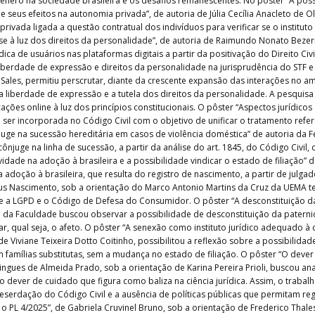
nero na sociedade brasileira e os desafios remanescentes. No pôster “A poss
eus efeitos na autonomia privada”, de autoria de Júlia Cecília Anacleto de Ol
rivada ligada a questão contratual dos indivíduos para verificar se o institut
lise à luz dos direitos da personalidade”, de autoria de Raimundo Nonato Bezer
ídica de usuários nas plataformas digitais a partir da positivação do Direito Ci
iberdade de expressão e direitos da personalidade na jurisprudência do STF e S
les, permitiu perscrutar, diante da crescente expansão das interações no ambie
 a liberdade de expressão e a tutela dos direitos da personalidade. A pesquisa
ações online à luz dos princípios constitucionais. O pôster “Aspectos jurídicos
ser incorporada no Código Civil com o objetivo de unificar o tratamento refer
uge na sucessão hereditária em casos de violência doméstica” de autoria da F
cônjuge na linha de sucessão, a partir da análise do art. 1845, do Código Civil
idade na adoção à brasileira e a possibilidade vindicar o estado de filiação”
 adoção à brasileira, que resulta do registro de nascimento, a partir de julga
e Jesus Nascimento, sob a orientação do Marco Antonio Martins da Cruz da UEMA
entre a LGPD e o Código de Defesa do Consumidor. O pôster “A desconstituição 
eiga da Faculdade buscou observar a possibilidade de desconstituição da pat
ar, qual seja, o afeto. O pôster “A senexão como instituto jurídico adequado 
de Viviane Teixeira Dotto Coitinho, possibilitou a reflexão sobre a possibilida
famílias substitutas, sem a mudança no estado de filiação. O pôster “O dever
ngues de Almeida Prado, sob a orientação de Karina Pereira Prioli, buscou an
do dever de cuidado que figura como baliza na ciência jurídica. Assim, o trab
deserdação do Código Civil e a ausência de políticas públicas que permitam reg
 e o PL 4/2025”, de Gabriela Cruvinel Bruno, sob a orientação de Frederico Tha