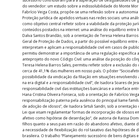
sucessório contribuíram para a superação de desigualdades de gê
do vendedor: um estudo sobre a indissolubilidade do Monte Mor e s
Fabrício Veiga Costa, propõe-se uma reflexão sobre a autonomia p
Proteção jurídica de apelidos virtuais nas redes sociais: uma aná
como objetivo central refletir sobre a viabilidade da proteção jur
conteúdos postados na internet: uma análise do equilíbrio entre l
Dalva Santos Brandão, sob a orientação de Teresa Helena Barros Sa
Geral de Proteção de Dados, a partir do possível equilíbrio entre
interpretam e aplicam a responsabilidade civil em casos de public
permitiu demonstrar a importância de uma regulação específica a 
anteprojeto do novo Código Civil: uma análise da posição do cônj
Teresa Helena Barros Sales, permitiu refletir sobre a exclusão do 
cerca de 41,1% das mulheres em nosso país. O pôster “Socioafetiv
possibilidade da vindicação da filiação em situações envolvendo a
na era digital e a responsabilidade civil”, de Isadora Soares d
responsabilidade civil das instituições bancárias e a interface 
Hana Cristina Oliveira Fonseca, sob a orientação de Fabrício V
responsabilização paterna pela ausência do principal liame famili
de adoção de idosos”, de Isadora Sirtuli Sandri, sob a orientação 
Lei que visam regulamentar formas de incorporação de idosos em 
afetivo como hipótese de deserdação”, de autoria de Raissa Domi
filhos quanto a seus pais em razão do abandono afetivo, diante 
a necessidade de flexibilização do rol taxativo das hipóteses de 
brasileira. O trabalho “Planejamento sucessório de bens digitais