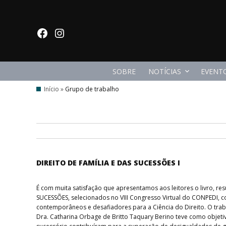
Ir para o conteúdo
facebook
Instagram
SOBRE
NOTÍCIAS
EVENT
Início
»
Grupo de trabalho
DIREITO DE FAMÍLIA E DAS SUCESSÕES I
É com muita satisfação que apresentamos aos leitores o livro, 
SUCESSÕES, selecionados no VIII Congresso Virtual do CONPEDI, co
contemporâneos e desafiadores para a Ciência do Direito. O trabal
Dra. Catharina Orbage de Britto Taquary Berino teve como objetivo