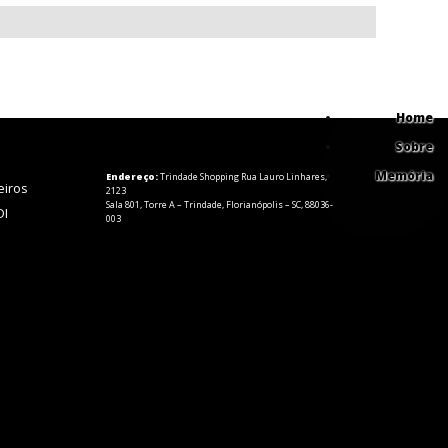
Home
Sobre
Memória
Endereço:
Trindade Shopping Rua Lauro Linhares,
eiros
2123
Sala 801, Torre A – Trindade, Florianópolis – SC, 88036-
DI
003