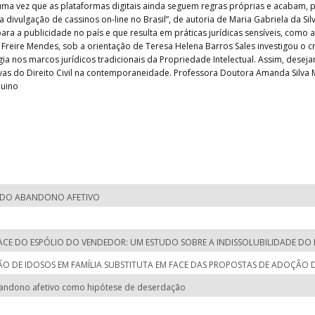
uma vez que as plataformas digitais ainda seguem regras próprias e acabam, po
a divulgação de cassinos on-line no Brasil”, de autoria de Maria Gabriela da Sil
ra a publicidade no país e que resulta em práticas jurídicas sensíveis, como 
 Freire Mendes, sob a orientação de Teresa Helena Barros Sales investigou o 
gia nos marcos jurídicos tradicionais da Propriedade Intelectual. Assim, dese
vas do Direito Civil na contemporaneidade. Professora Doutora Amanda Silva 
quino
O DO ABANDONO AFETIVO
FACE DO ESPÓLIO DO VENDEDOR: UM ESTUDO SOBRE A INDISSOLUBILIDADE DO 
 DE IDOSOS EM FAMÍLIA SUBSTITUTA EM FACE DAS PROPOSTAS DE ADOÇÃO 
andono afetivo como hipótese de deserdação