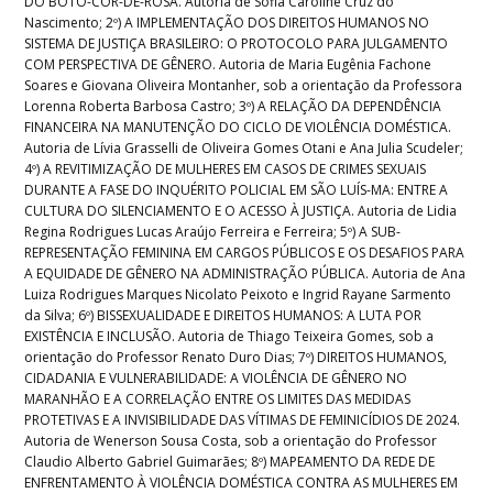
DO BOTO-COR-DE-ROSA. Autoria de Sofia Caroline Cruz do
Nascimento; 2º) A IMPLEMENTAÇÃO DOS DIREITOS HUMANOS NO
SISTEMA DE JUSTIÇA BRASILEIRO: O PROTOCOLO PARA JULGAMENTO
COM PERSPECTIVA DE GÊNERO. Autoria de Maria Eugênia Fachone
Soares e Giovana Oliveira Montanher, sob a orientação da Professora
Lorenna Roberta Barbosa Castro; 3º) A RELAÇÃO DA DEPENDÊNCIA
FINANCEIRA NA MANUTENÇÃO DO CICLO DE VIOLÊNCIA DOMÉSTICA.
Autoria de Lívia Grasselli de Oliveira Gomes Otani e Ana Julia Scudeler;
4º) A REVITIMIZAÇÃO DE MULHERES EM CASOS DE CRIMES SEXUAIS
DURANTE A FASE DO INQUÉRITO POLICIAL EM SÃO LUÍS-MA: ENTRE A
CULTURA DO SILENCIAMENTO E O ACESSO À JUSTIÇA. Autoria de Lidia
Regina Rodrigues Lucas Araújo Ferreira e Ferreira; 5º) A SUB-
REPRESENTAÇÃO FEMININA EM CARGOS PÚBLICOS E OS DESAFIOS PARA
A EQUIDADE DE GÊNERO NA ADMINISTRAÇÃO PÚBLICA. Autoria de Ana
Luiza Rodrigues Marques Nicolato Peixoto e Ingrid Rayane Sarmento
da Silva; 6º) BISSEXUALIDADE E DIREITOS HUMANOS: A LUTA POR
EXISTÊNCIA E INCLUSÃO. Autoria de Thiago Teixeira Gomes, sob a
orientação do Professor Renato Duro Dias; 7º) DIREITOS HUMANOS,
CIDADANIA E VULNERABILIDADE: A VIOLÊNCIA DE GÊNERO NO
MARANHÃO E A CORRELAÇÃO ENTRE OS LIMITES DAS MEDIDAS
PROTETIVAS E A INVISIBILIDADE DAS VÍTIMAS DE FEMINICÍDIOS DE 2024.
Autoria de Wenerson Sousa Costa, sob a orientação do Professor
Claudio Alberto Gabriel Guimarães; 8º) MAPEAMENTO DA REDE DE
ENFRENTAMENTO À VIOLÊNCIA DOMÉSTICA CONTRA AS MULHERES EM