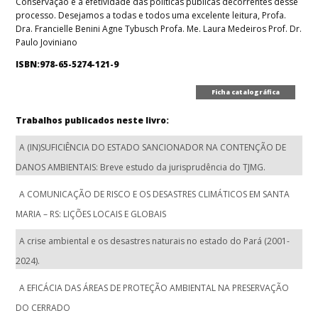
Conservação e à efetividade das políticas públicas decorrentes desse
processo. Desejamos a todas e todos uma excelente leitura, Profa.
Dra. Francielle Benini Agne Tybusch Profa. Me. Laura Medeiros Prof. Dr.
Paulo Joviniano
ISBN:978-65-5274-121-9
Ficha catalográfica
Trabalhos publicados neste livro:
A (IN)SUFICIÊNCIA DO ESTADO SANCIONADOR NA CONTENÇÃO DE
DANOS AMBIENTAIS: Breve estudo da jurisprudência do TJMG.
A COMUNICAÇÃO DE RISCO E OS DESASTRES CLIMÁTICOS EM SANTA
MARIA – RS: LIÇÕES LOCAIS E GLOBAIS
A crise ambiental e os desastres naturais no estado do Pará (2001-
2024).
A EFICÁCIA DAS ÁREAS DE PROTEÇÃO AMBIENTAL NA PRESERVAÇÃO
DO CERRADO