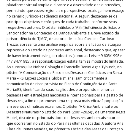
plataforma virtual amplia o alcance e a diversidade das discussões,
permitindo que vozes regionais e perspectivas locais ganhem espaço
no cenário jurídico-acadêmico nacional. A seguir, destacam-se os
principais objetivos e enfoques de cada trabalho, conforme seus
respectivos autores. O pôster intitulado “A (In)Suficiência do Estado
Sancionador na Contenção de Danos Ambientais: Breve estudo da
jurisprudência do TJMG”, de autoria de Letícia Caroline Cardoso
Trezza, apresenta uma análise empírica sobre a eficácia da atuação
repressiva do Estado na proteção ambiental, destacando que, apesar
de haver instrumentos legais robustos (como as Leis nº 9.605/1998 e
nº 7.347/1985), a responsabilização estatal tem se mostrado limitada.
As autoras Julia Nobre Colnaghi e Francielle Benini Agne Tybusch, no
pôster “A Comunicação de Risco e os Desastres Climáticos em Santa
Maria – RS: Lições Locais e Globais”, analisam criticamente a
comunicação de risco prevista no Plano de Contingência de Santa
Maria/RS, identificando suas fragilidades e propondo melhorias
baseadas em estratégias nacionais e internacionais para a gestão de
desastres, a fim de promover uma resposta mais eficaz à população
em eventos climáticos extremos. O pôster “A Crise Ambiental e os
Desastres Naturais no Estado do Pará (2001–2024)”, de Emerson Regis
Maciel, discute os principais tipos de desastres ambientais naturais
que ocorreram no Estado do Pará nas últimas décadas. A autora Ana
Clara de Freitas Mendes, no pôster “A Eficácia das Áreas de Proteção