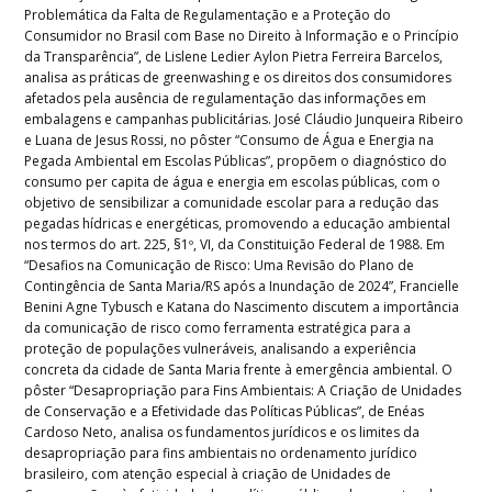
Problemática da Falta de Regulamentação e a Proteção do
Consumidor no Brasil com Base no Direito à Informação e o Princípio
da Transparência”, de Lislene Ledier Aylon Pietra Ferreira Barcelos,
analisa as práticas de greenwashing e os direitos dos consumidores
afetados pela ausência de regulamentação das informações em
embalagens e campanhas publicitárias. José Cláudio Junqueira Ribeiro
e Luana de Jesus Rossi, no pôster “Consumo de Água e Energia na
Pegada Ambiental em Escolas Públicas”, propõem o diagnóstico do
consumo per capita de água e energia em escolas públicas, com o
objetivo de sensibilizar a comunidade escolar para a redução das
pegadas hídricas e energéticas, promovendo a educação ambiental
nos termos do art. 225, §1º, VI, da Constituição Federal de 1988. Em
“Desafios na Comunicação de Risco: Uma Revisão do Plano de
Contingência de Santa Maria/RS após a Inundação de 2024”, Francielle
Benini Agne Tybusch e Katana do Nascimento discutem a importância
da comunicação de risco como ferramenta estratégica para a
proteção de populações vulneráveis, analisando a experiência
concreta da cidade de Santa Maria frente à emergência ambiental. O
pôster “Desapropriação para Fins Ambientais: A Criação de Unidades
de Conservação e a Efetividade das Políticas Públicas”, de Enéas
Cardoso Neto, analisa os fundamentos jurídicos e os limites da
desapropriação para fins ambientais no ordenamento jurídico
brasileiro, com atenção especial à criação de Unidades de