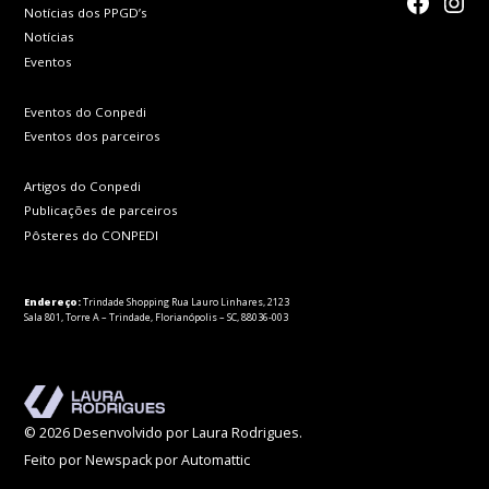
faceboo
Inst
Notícias dos PPGD’s
Notícias
Eventos
Eventos do Conpedi
Eventos dos parceiros
Artigos do Conpedi
Publicações de parceiros
Pôsteres do CONPEDI
Endereço:
Trindade Shopping Rua Lauro Linhares, 2123
Sala 801, Torre A – Trindade, Florianópolis – SC, 88036-003
© 2026 Desenvolvido por Laura Rodrigues.
Feito por Newspack por Automattic