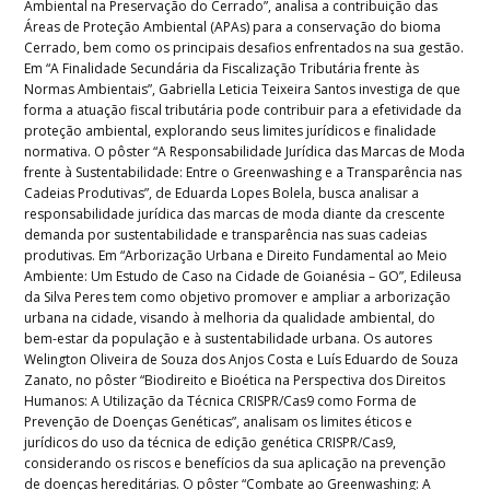
Ambiental na Preservação do Cerrado”, analisa a contribuição das
Áreas de Proteção Ambiental (APAs) para a conservação do bioma
Cerrado, bem como os principais desafios enfrentados na sua gestão.
Em “A Finalidade Secundária da Fiscalização Tributária frente às
Normas Ambientais”, Gabriella Leticia Teixeira Santos investiga de que
forma a atuação fiscal tributária pode contribuir para a efetividade da
proteção ambiental, explorando seus limites jurídicos e finalidade
normativa. O pôster “A Responsabilidade Jurídica das Marcas de Moda
frente à Sustentabilidade: Entre o Greenwashing e a Transparência nas
Cadeias Produtivas”, de Eduarda Lopes Bolela, busca analisar a
responsabilidade jurídica das marcas de moda diante da crescente
demanda por sustentabilidade e transparência nas suas cadeias
produtivas. Em “Arborização Urbana e Direito Fundamental ao Meio
Ambiente: Um Estudo de Caso na Cidade de Goianésia – GO”, Edileusa
da Silva Peres tem como objetivo promover e ampliar a arborização
urbana na cidade, visando à melhoria da qualidade ambiental, do
bem-estar da população e à sustentabilidade urbana. Os autores
Welington Oliveira de Souza dos Anjos Costa e Luís Eduardo de Souza
Zanato, no pôster “Biodireito e Bioética na Perspectiva dos Direitos
Humanos: A Utilização da Técnica CRISPR/Cas9 como Forma de
Prevenção de Doenças Genéticas”, analisam os limites éticos e
jurídicos do uso da técnica de edição genética CRISPR/Cas9,
considerando os riscos e benefícios da sua aplicação na prevenção
de doenças hereditárias. O pôster “Combate ao Greenwashing: A