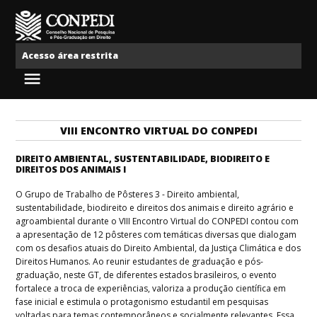
Ir para o conteúdo
Conpedi
Acesso área restrita
Menu
VIII ENCONTRO VIRTUAL DO CONPEDI
DIREITO AMBIENTAL, SUSTENTABILIDADE, BIODIREITO E
DIREITOS DOS ANIMAIS I
O Grupo de Trabalho de Pôsteres 3 - Direito ambiental,
sustentabilidade, biodireito e direitos dos animais e direito agrário e
agroambiental durante o VIII Encontro Virtual do CONPEDI contou com
a apresentação de 12 pôsteres com temáticas diversas que dialogam
com os desafios atuais do Direito Ambiental, da Justiça Climática e dos
Direitos Humanos. Ao reunir estudantes de graduação e pós-
graduação, neste GT, de diferentes estados brasileiros, o evento
fortalece a troca de experiências, valoriza a produção científica em
fase inicial e estimula o protagonismo estudantil em pesquisas
voltadas para temas contemporâneos e socialmente relevantes. Essa