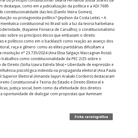
ral ou princípio constitucional? (Maria Fernanda Sousa Soares da
am destaque, como em a judicialização da política e a ADI 7695
e constitucionalidade das leis (Danilo Vieira Gomes),
ição ou protagonista político? (Jeydson da Costa Leite). • A
menêutica constitucional no Brasil sob a luz da teoria harbeliana
ernidade, (Kayanne Fonseca de Carvalho), o constitucionalismo
ensão sobre os princípios éticos que embasam o direito
itorais e políticos como em o backlasch como reação ao avanço dos
toral, raça e gênero: como as elites partidárias dificultam a
 da resolução n° 23.735/2024 (Ana Elisa Salgaço Maccagnan Rossi)
m trabalhos como constitucionalidade da PEC 2/25 sobre o
e Direito (Sofia Izaura Estrela Silva) • Liberdade de expressão e
 influência psicológica indevida na propaganda eleitoral (Ana Paula
al Superior Eleitoral (Amanda Sayuri Arakaki Cordeiro) destacaram
ito Constitucional e Teoria do Estado e Direito Eleitoral e
as, justiça social, bem como da efetividade dos direitos
ém a oportunidade de dialogar com propostas que iluminam
Ficha catalográfica