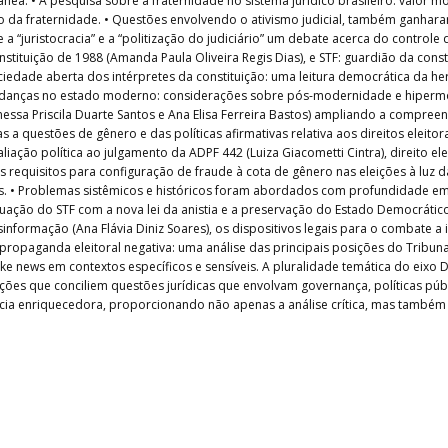
a: • A pesquisa sobre a fraternidade no sistema jurídico brasileiro: valor mo
ípio da fraternidade. • Questões envolvendo o ativismo judicial, também ganhar
 “juristocracia” e a “politização do judiciário” um debate acerca do controle d
tuição de 1988 (Amanda Paula Oliveira Regis Dias), e STF: guardião da constitu
ociedade aberta dos intérpretes da constituição: uma leitura democrática da her
udanças no estado moderno: considerações sobre pós-modernidade e hipermod
anessa Priscila Duarte Santos e Ana Elisa Ferreira Bastos) ampliando a compre
das a questões de gênero e das políticas afirmativas relativa aos direitos ele
iação política ao julgamento da ADPF 442 (Luiza Giacometti Cintra), direito elei
e os requisitos para configuração de fraude à cota de gênero nas eleições à luz
iais. • Problemas sistêmicos e históricos foram abordados com profundidade e
uação do STF com a nova lei da anistia e a preservação do Estado Democrático d
esinformação (Ana Flávia Diniz Soares), os dispositivos legais para o combate a
 propaganda eleitoral negativa: uma análise das principais posições do Tribun
 news em contextos específicos e sensíveis. A pluralidade temática do eixo Dire
es que conciliem questões jurídicas que envolvam governança, políticas públic
riência enriquecedora, proporcionando não apenas a análise crítica, mas tamb