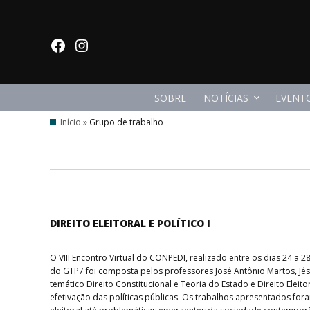
Ir para o conteúdo
facebook
Instagram
SOBRE
NOTÍCIAS
EVENT
Início
»
Grupo de trabalho
DIREITO ELEITORAL E POLÍTICO I
O VIII Encontro Virtual do CONPEDI, realizado entre os dias 24 a
do GTP7 foi composta pelos professores José Antônio Martos, Jéss
temático Direito Constitucional e Teoria do Estado e Direito Eleit
efetivação das políticas públicas. Os trabalhos apresentados for