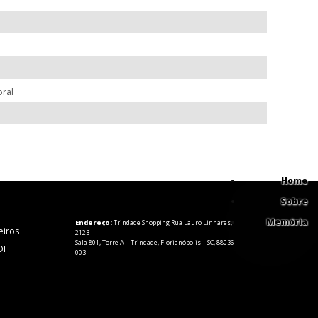
oral
Home
Sobre
Memória
Endereço:
Trindade Shopping Rua Lauro Linhares,
eiros
2123
Sala 801, Torre A – Trindade, Florianópolis – SC, 88036-
DI
003