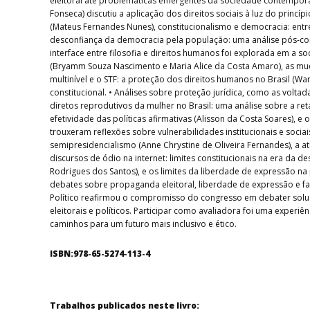
eleitoral até problemáticas emergentes da sociedade contemporâne
Fonseca) discutiu a aplicação dos direitos sociais à luz do princ
(Mateus Fernandes Nunes), constitucionalismo e democracia: entre a
desconfiança da democracia pela população: uma análise pós-consti
interface entre filosofia e direitos humanos foi explorada em a s
(Bryamm Souza Nascimento e Maria Alice da Costa Amaro), as m
multinível e o STF: a proteção dos direitos humanos no Brasil (W
constitucional. • Análises sobre proteção jurídica, como as volta
diretos reprodutivos da mulher no Brasil: uma análise sobre a retal
efetividade das políticas afirmativas (Alisson da Costa Soares), 
trouxeram reflexões sobre vulnerabilidades institucionais e soc
semipresidencialismo (Anne Chrystine de Oliveira Fernandes), a at
discursos de ódio na internet: limites constitucionais na era da d
Rodrigues dos Santos), e os limites da liberdade de expressão na
debates sobre propaganda eleitoral, liberdade de expressão e fake
Político reafirmou o compromisso do congresso em debater soluçõ
eleitorais e políticos. Participar como avaliadora foi uma expe
caminhos para um futuro mais inclusivo e ético.
ISBN:978-65-5274-113-4
Trabalhos publicados neste livro: