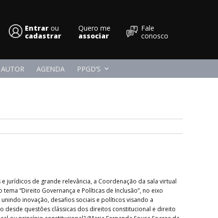
Entrar
ou
Quero me
Fale
cadastrar
Conpedi
associar
conosco
 AUTOR
AGENDA
PPGD’S
e jurídicos de grande relevância, a Coordenação da sala virtual
tema “Direito Governança e Políticas de Inclusão”, no eixo
 unindo inovação, desafios sociais e políticos visando a
desde questões clássicas dos direitos constitucional e direito