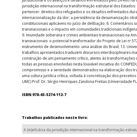
jurisdicional e os avanços e desafios enfrentados pelo Direito na
jurisdição internacional na transformação estrutural dos Estados: 
pertencer: direitos dos refugiados e os desafios enfrentados duran
internacionalização da dor: a persistência da desumanização obst
constitucionais aplicáveis no juízo de delibação; 6. Comentários 
transnacionais e o impacto em comunidades tradicionais indígenas;
9. Imunidade soberana e crimes ambientais transnacionais na Ama
transnacionais: o potencial transformador do Projeto de Lei nº 
instrumento de desenvolvimento: uma análise do Brasil; 13. Unive
trabalhos apresentados traduzem discursos interdisciplinares m
construção de um pensamento crítico, atento às transformações 
todas as pessoas envolvidas nesta louvável iniciativa do CONPED
compromisso e a seriedade demonstrados na elaboração dos trab
uma cultura jurídica crítica, voltada à concretização dos preceito
UMC) Prof. Dr. Sérgio Henriques Zandona Freitas (Universidade 
ISBN:978-65-5274-112-7
Trabalhos publicados neste livro:
A (in)eficácia da jurisdição internacional na transformação estru