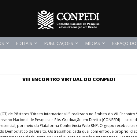
OS
EDITAIS
PUBLICAÇÕES
MÍDIAS
ESPAÇO DO
VIII ENCONTRO VIRTUAL DO CONPEDI
 de Pôsteres “Direito Internacional I”, realizado no âmbito do VIII Encontro Vi
onselho Nacional de Pesquisa e Pós-Graduação em Direito (CONPEDI) — sociedad
epresencial, por meio da Plataforma Conferência Web RNP. O grupo recebeu tre
do Democrático de Direito. Os trabalhos, cada qual com enfoque próprio, disc