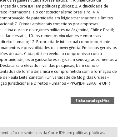
e os seguintes títulos apresentados: 1. A (in)eficácia da
enças da Corte IDH em políticas públicas; 2. A dificuldade de
ito internacional e o constitucionalismo brasileiro; 4. A
comprovação da paternidade em litígios transnacionais: limites
ernacional; 7. Crimes ambientais cometidos por empresas
atina durante os regimes militares na Argentina, Chile e Brasil;
lidade estatal; 10. Instrumentos vinculantes e empresas
 direito humano; 12. Propriedade intelectual como importante
ionamentos e possibilidades de convergência. Em linhas gerais, os
egiões do país. Cada pôster revelou o compromisso com a
 oportunidade, os organizadores registram seus agradecimentos a
. Destaca-se o elevado nível das pesquisas, bem como o
resentados de forma dinâmica e comprometida com a formação de
ine de Paula Leite Zanetoni (Universidade de Mogi das Cruzes –
ção Jurisdicional e Direitos Humanos – PPGPJDH ESMAT e UFT)
Ficha catalográfica
plementação de sentenças da Corte IDH em políticas públicas.