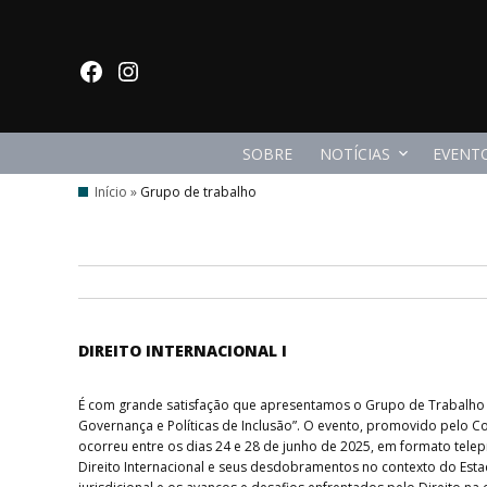
Ir para o conteúdo
facebook
Instagram
SOBRE
NOTÍCIAS
EVENT
Início
»
Grupo de trabalho
DIREITO INTERNACIONAL I
É com grande satisfação que apresentamos o Grupo de Trabalho (GT)
Governança e Políticas de Inclusão”. O evento, promovido pelo C
ocorreu entre os dias 24 e 28 de junho de 2025, em formato tel
Direito Internacional e seus desdobramentos no contexto do Esta