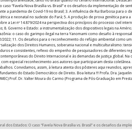
 contemporaneidade, tanto no Brasil quanto no cenário internacional. Destacam-s
o caso “Favela Nova Brasília vs. Brasil” e os desafios da implementação de sent
te a pandemia de Covid-19 no Brasil; 3. A influência de Rui Barbosa para o dire
étrica e neonatal no sudeste do Pará; 5. A produção de prova genética para a 
sobre a Lei nº 14.879/2024 na perspectiva dos princípios do processo civil int
 8. Governo e Estado: a instrumentalização dos dispositivos legais na América L
zônia: o caso do garimpo ilegal na terra Yanomami como desafio à responsabi
572/2022; 11. Os desafios para o reconhecimento do refúgio ambiental como um
rsalização dos Direitos Humanos, soberania nacional e multiculturalismo: tens
aduros e consistentes, reflexo do empenho de pesquisadores de diferentes r
contemporâneas do Direito Internacional e às demandas de justiça global. Na
I, com especial reconhecimento aos autores que participaram desta coletânea
alhos. Convidamos, assim, à leitura atenta dos pôsteres aqui reunidos, ap
s fundantes do Estado Democrático de Direito. Boa leitura !!! Profa. Dra. Jaquel
FUMEC) Prof. Dr. Valter Moura do Carmo (Programa de Pós-Graduação em Presta
tural dos Estados: O caso “Favela Nova Brasília vs. Brasil” e os desafios da im