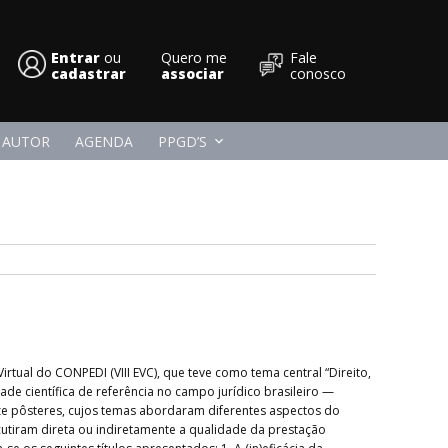
Entrar
ou
Quero me
Fale
cadastrar
Conpedi
associar
conosco
 AUTOR
AGENDA
PPGD’S
rtual do CONPEDI (VIII EVC), que teve como tema central “Direito,
e científica de referência no campo jurídico brasileiro —
ze pôsteres, cujos temas abordaram diferentes aspectos do
utiram direta ou indiretamente a qualidade da prestação