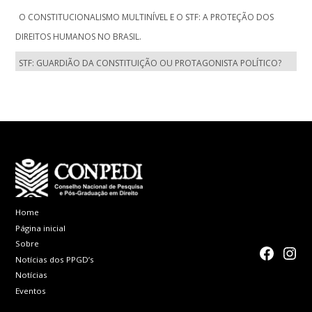
O CONSTITUCIONALISMO MULTINÍVEL E O STF: A PROTEÇÃO DOS
DIREITOS HUMANOS NO BRASIL.
STF: GUARDIÃO DA CONSTITUIÇÃO OU PROTAGONISTA POLÍTICO?
Home
Página inicial
Sobre
faceboo
Inst
Notícias dos PPGD’s
Notícias
Eventos