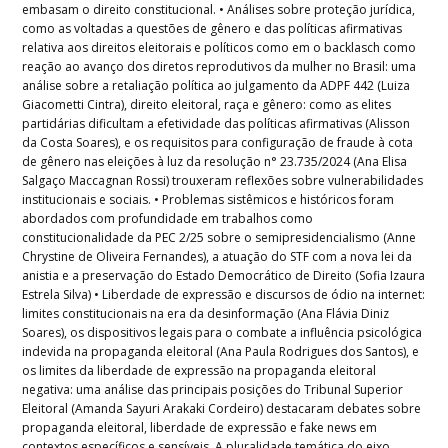
embasam o direito constitucional. • Análises sobre proteção jurídica,
como as voltadas a questões de gênero e das políticas afirmativas
relativa aos direitos eleitorais e políticos como em o backlasch como
reação ao avanço dos diretos reprodutivos da mulher no Brasil: uma
análise sobre a retaliação política ao julgamento da ADPF 442 (Luiza
Giacometti Cintra), direito eleitoral, raça e gênero: como as elites
partidárias dificultam a efetividade das políticas afirmativas (Alisson
da Costa Soares), e os requisitos para configuração de fraude à cota
de gênero nas eleições à luz da resolução n° 23.735/2024 (Ana Elisa
Salgaço Maccagnan Rossi) trouxeram reflexões sobre vulnerabilidades
institucionais e sociais. • Problemas sistêmicos e históricos foram
abordados com profundidade em trabalhos como
constitucionalidade da PEC 2/25 sobre o semipresidencialismo (Anne
Chrystine de Oliveira Fernandes), a atuação do STF com a nova lei da
anistia e a preservação do Estado Democrático de Direito (Sofia Izaura
Estrela Silva) • Liberdade de expressão e discursos de ódio na internet:
limites constitucionais na era da desinformação (Ana Flávia Diniz
Soares), os dispositivos legais para o combate a influência psicológica
indevida na propaganda eleitoral (Ana Paula Rodrigues dos Santos), e
os limites da liberdade de expressão na propaganda eleitoral
negativa: uma análise das principais posições do Tribunal Superior
Eleitoral (Amanda Sayuri Arakaki Cordeiro) destacaram debates sobre
propaganda eleitoral, liberdade de expressão e fake news em
contextos específicos e sensíveis. A pluralidade temática do eixo