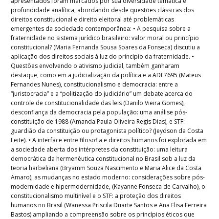
apresentados foram marcados por sua diversidade temática e
profundidade analítica, abordando desde questões clássicas dos
direitos constitucional e direito eleitoral até problemáticas
emergentes da sociedade contemporânea: • A pesquisa sobre a
fraternidade no sistema jurídico brasileiro: valor moral ou princípio
constitucional? (Maria Fernanda Sousa Soares da Fonseca) discutiu a
aplicação dos direitos sociais à luz do princípio da fraternidade. •
Questões envolvendo o ativismo judicial, também ganharam
destaque, como em a judicialização da política e a ADI 7695 (Mateus
Fernandes Nunes), constitucionalismo e democracia: entre a
“juristocracia” e a “politização do judiciário” um debate acerca do
controle de constitucionalidade das leis (Danilo Vieira Gomes),
desconfiança da democracia pela população: uma análise pós-
constituição de 1988 (Amanda Paula Oliveira Regis Dias), e STF:
guardião da constituição ou protagonista político? (Jeydson da Costa
Leite). • A interface entre filosofia e direitos humanos foi explorada em
a sociedade aberta dos intérpretes da constituição: uma leitura
democrática da hermenêutica constitucional no Brasil sob a luz da
teoria harbeliana (Bryamm Souza Nascimento e Maria Alice da Costa
Amaro), as mudanças no estado moderno: considerações sobre pós-
modernidade e hipermodernidade, (Kayanne Fonseca de Carvalho), o
constitucionalismo multinível e o STF: a proteção dos direitos
humanos no Brasil (Wanessa Priscila Duarte Santos e Ana Elisa Ferreira
Bastos) ampliando a compreensão sobre os princípios éticos que