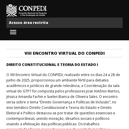
Ir para o conteúdo
Conpedi
Acesso área restrita
Menu
VIII ENCONTRO VIRTUAL DO CONPEDI
DIREITO CONSTITUCIONAL E TEORIA DO ESTADO I
O VIII Encontro Virtual do CONPEDI, realizado entre os dias 24 a 28 de
junho de 2025, proporcionou um ambiente fértil para debates
acadêmicos e jurídicos de grande relevância, a Coordenação da sala
virtual do GTP7 foi composta pelos professores José Antônio Martos,
Jéssica Amanda Fachin e Suelen Bianca de Oliveira Sales. O encontro
versa sobre o tema “Direito Governança e Políticas de Inclusão”, no
eixo temático Direito Constitucional e Teoria do Estado e Direito
Eleitoral e Político destacou-se por tratar de questões essenciais e
contemporâneas, unindo inovação, desafios sociais e políticos
visando a efetivação das políticas públicas. Os trabalhos