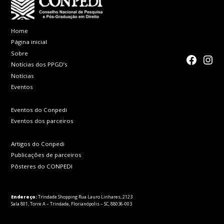
Home
Página inicial
Sobre
faceboo
Inst
Notícias dos PPGD’s
Notícias
Eventos
Eventos do Conpedi
Eventos dos parceiros
Artigos do Conpedi
Publicações de parceiros
Pôsteres do CONPEDI
Endereço:
Trindade Shopping Rua Lauro Linhares, 2123
Sala 801, Torre A – Trindade, Florianópolis – SC, 88036-003