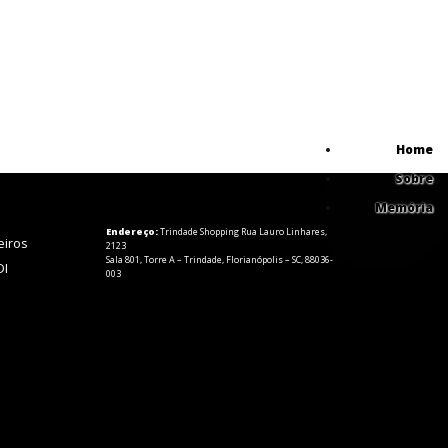
Home
Sobre
Memória
Endereço:
Trindade Shopping Rua Lauro Linhares,
eiros
2123
Sala 801, Torre A – Trindade, Florianópolis – SC, 88036-
DI
003