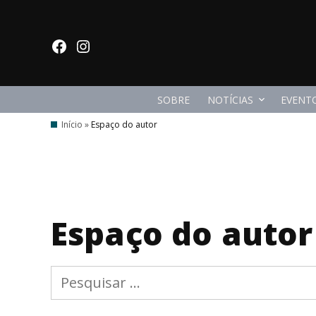
Ir
para
facebook
Instagram
o
conteúdo
SOBRE
NOTÍCIAS
EVENT
Início
»
Espaço do autor
Espaço do autor
Procurar
por: