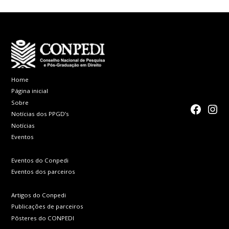
Home
Página inicial
Sobre
faceboo
Inst
Notícias dos PPGD’s
Notícias
Eventos
Eventos do Conpedi
Eventos dos parceiros
Artigos do Conpedi
Publicações de parceiros
Pôsteres do CONPEDI