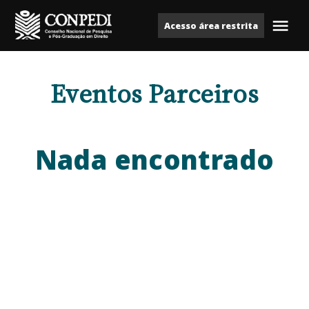
Ir
Acesso área restrita
para
Me
Conpedi
o
conteúdo
Eventos Parceiros
Nada encontrado