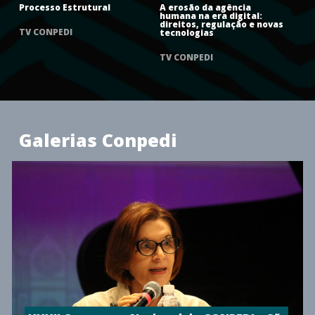
Processo Estrutural
A erosão da agência
Su
humana na era digital:
Mín
direitos, regulação e novas
TV CONPEDI
tecnologias
TV
TV CONPEDI
Galerias Conpedi