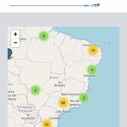
Ver mais
+
8
−
19
4
2
2
68
25