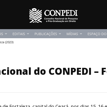
OS
EDITAIS
PUBLICAÇÕES
MÍDIAS
ESPAÇO DO
eza (2023)
ional do CONPEDI – Fo
 de Fortaleza, capital do Ceará, nos dias 15, 16