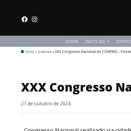
Ir
para
facebook
Instagram
o
conteúdo
SOBRE
NOTÍCIAS
EVENT
Início
»
Galerias
»
XXX Congresso Nacional do CONPEDI – Fortal
XXX Congresso Nac
21 de outubro de 2024
Congresso Nacional realizado na cidade