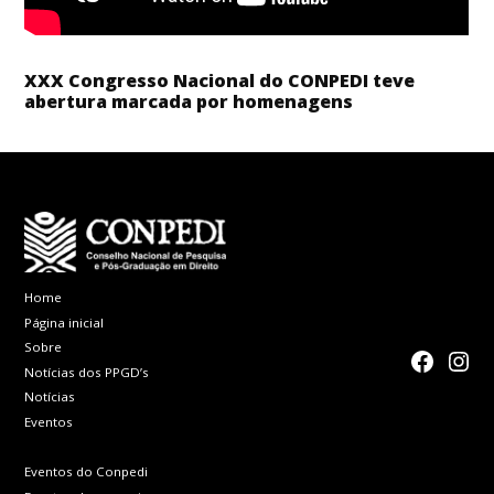
XXX Congresso Nacional do CONPEDI teve
abertura marcada por homenagens
Home
Página inicial
Sobre
faceboo
Inst
Notícias dos PPGD’s
Notícias
Eventos
Eventos do Conpedi