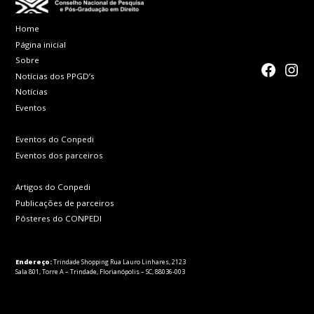
Home
Página inicial
Sobre
faceboo
Inst
Notícias dos PPGD’s
Notícias
Eventos
Eventos do Conpedi
Eventos dos parceiros
Artigos do Conpedi
Publicações de parceiros
Pôsteres do CONPEDI
Endereço:
Trindade Shopping Rua Lauro Linhares, 2123
Sala 801, Torre A – Trindade, Florianópolis – SC, 88036-003