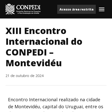
Ir
Acesso área restrita
para
Me
Conpedi
o
conteúdo
XIII Encontro
Internacional do
CONPEDI –
Montevidéu
21 de outubro de 2024
Encontro Internacional realizado na cidade
de Montevidéu, capital do Uruguai, entre os