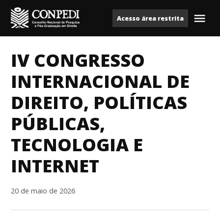
Ir
Acesso área restrita
para
Me
Conpedi
o
conteúdo
IV CONGRESSO
INTERNACIONAL DE
DIREITO, POLÍTICAS
PÚBLICAS,
TECNOLOGIA E
INTERNET
20 de maio de 2026