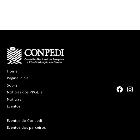
Aprovados no III
Atenção ao
Congresso
Prazo
Internacional de
Direito, Políticas
Públicas,
Tecnologia e
Internet
Home
Página inicial
Sobre
faceboo
Inst
Notícias dos PPGD’s
Notícias
Eventos
Eventos do Conpedi
Eventos dos parceiros