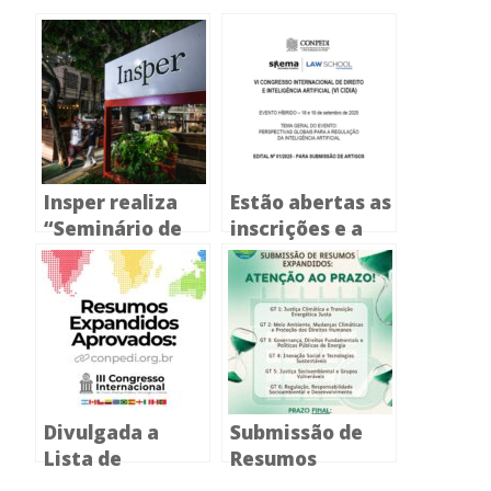
Insper realiza
Estão abertas as
“Seminário de
inscrições e a
Pesquisa sobre
submissão de
Emendas
resumos
Parlamentares”
expandidos para
o VI Congresso
Internacional de
Direito e
Inteligência
Divulgada a
Submissão de
Artificial
Lista de
Resumos
Trabalhos
Expandidos: