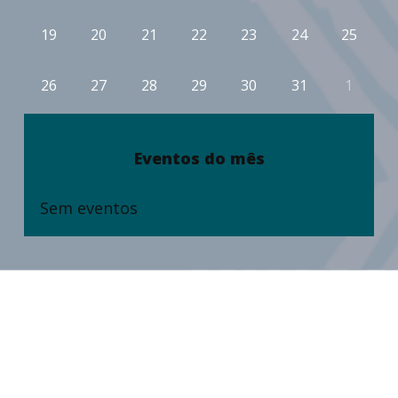
19
20
21
22
23
24
25
26
27
28
29
30
31
1
Eventos do mês
Sem eventos