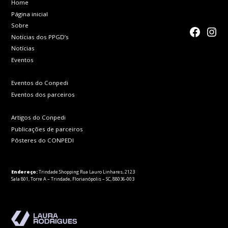
Home
Página inicial
Sobre
faceboo
Inst
Notícias dos PPGD’s
Notícias
Eventos
Eventos do Conpedi
Eventos dos parceiros
Artigos do Conpedi
Publicações de parceiros
Pôsteres do CONPEDI
Endereço:
Trindade Shopping Rua Lauro Linhares, 2123
Sala 801, Torre A – Trindade, Florianópolis – SC, 88036-003