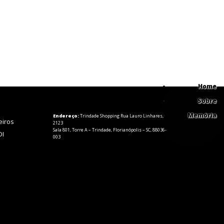
Home
Sobre
Memória
Endereço:
Trindade Shopping Rua Lauro Linhares,
eiros
2123
Sala 801, Torre A – Trindade, Florianópolis – SC, 88036-
DI
003