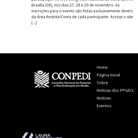
Brasília (DF), nos dias 27, 28 e 29 de novembro. As
inscrições para o evento são feitas exclusivamente dentro
da Área Restrita/Conta de cada participante. Acesse o site
[…]
Home
Página inicial
Sobre
Notícias dos PPGD’s
Notícias
Eventos