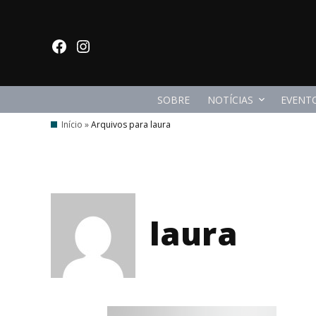
Ir
para
facebook
Instagram
o
conteúdo
SOBRE
NOTÍCIAS
EVENT
Início
»
Arquivos para laura
laura