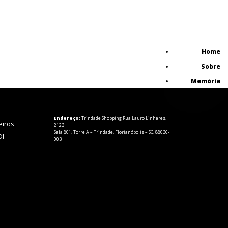
Home
Sobre
Memória
Endereço:
Trindade Shopping Rua Lauro Linhares,
eiros
2123
Sala 801, Torre A – Trindade, Florianópolis – SC, 88036-
DI
003