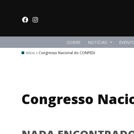
Ir
para
facebook
Instagram
o
conteúdo
SOBRE
NOTÍCIAS
EVENT
Início
»
Congresso Nacional do CONPEDI
Congresso Naci