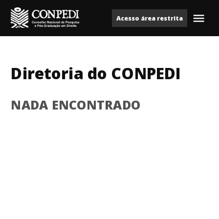
Ir
Acesso área restrita
para
Me
Conpedi
o
conteúdo
Diretoria do CONPEDI
NADA ENCONTRADO