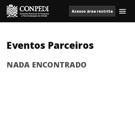
Ir
Acesso área restrita
para
Me
Conpedi
o
conteúdo
Eventos Parceiros
NADA ENCONTRADO