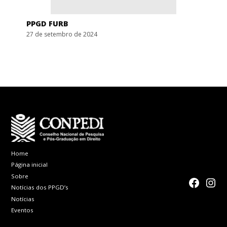
PPGD FURB
27 de setembro de 2024
Home
Página inicial
Sobre
faceboo
Inst
Notícias dos PPGD’s
Notícias
Eventos