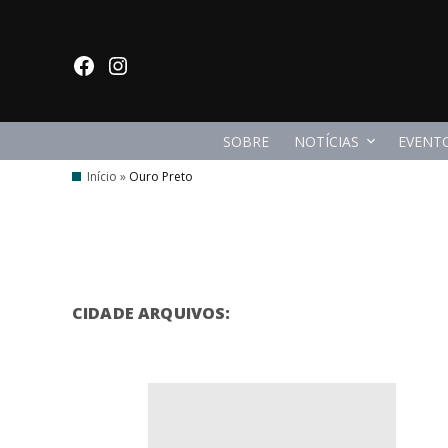
Ir
para
facebook
Instagram
o
conteúdo
SOBRE
NOTÍCIAS
EVENT
Início
»
Ouro Preto
CIDADE ARQUIVOS: