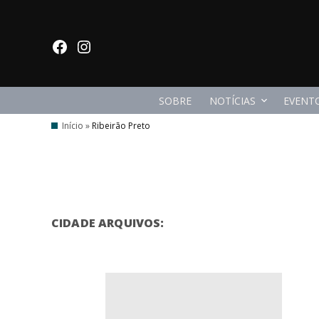
Ir
para
facebook
Instagram
o
conteúdo
SOBRE
NOTÍCIAS
EVENT
Início
»
Ribeirão Preto
CIDADE ARQUIVOS: