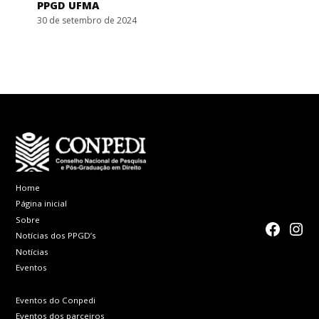
PPGD UFMA
30 de setembro de 2024
Home
Página inicial
Sobre
faceboo
Inst
Notícias dos PPGD’s
Notícias
Eventos
Eventos do Conpedi
Eventos dos parceiros