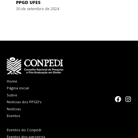
PPGD UFES
30 de setembro de 2024
Home
Página inicial
Sobre
faceboo
Inst
Notícias dos PPGD’s
Notícias
Eventos
Eventos do Conpedi
Eventos dos parceiros