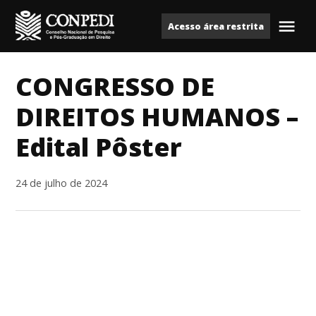
Ir
Acesso área restrita
para
Me
Conpedi
o
conteúdo
CONGRESSO DE
DIREITOS HUMANOS –
Edital Pôster
24 de julho de 2024