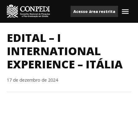
Ir
Acesso área restrita
para
Me
Conpedi
o
conteúdo
EDITAL – I
INTERNATIONAL
EXPERIENCE – ITÁLIA
17 de dezembro de 2024