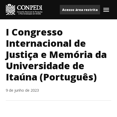
Ir
Acesso área restrita
para
Me
Conpedi
o
conteúdo
I Congresso
Internacional de
Justiça e Memória da
Universidade de
Itaúna (Português)
9 de junho de 2023