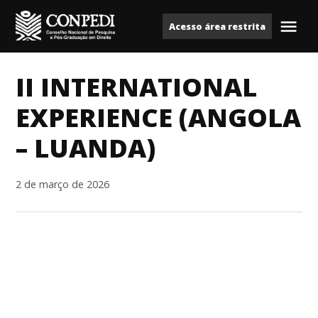
Ir
Acesso área restrita
para
Me
Conpedi
o
conteúdo
II INTERNATIONAL
EXPERIENCE (ANGOLA
– LUANDA)
2 de março de 2026