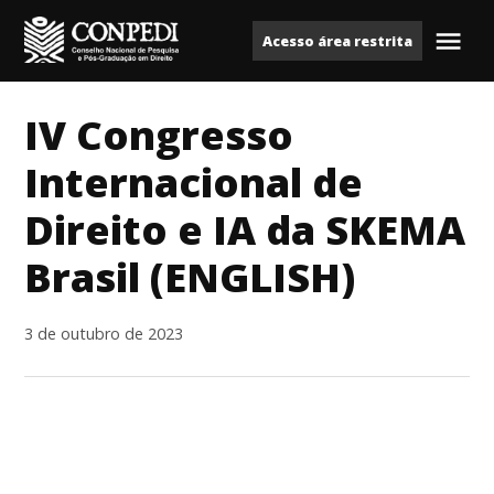
Ir
Acesso área restrita
para
Me
Conpedi
o
conteúdo
IV Congresso
Internacional de
Direito e IA da SKEMA
Brasil (ENGLISH)
3 de outubro de 2023