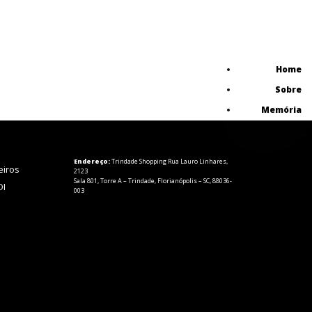
Home
Sobre
Memória
Endereço:
Trindade Shopping Rua Lauro Linhares,
eiros
2123
Sala 801, Torre A – Trindade, Florianópolis – SC, 88036-
DI
003