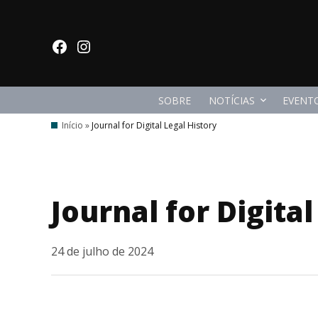
Ir
para
facebook
Instagram
o
conteúdo
SOBRE
NOTÍCIAS
EVENT
Início
»
Journal for Digital Legal History
Journal for Digital
24 de julho de 2024