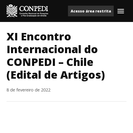
Ir
Acesso área restrita
para
Me
Conpedi
o
conteúdo
XI Encontro
Internacional do
CONPEDI – Chile
(Edital de Artigos)
8 de fevereiro de 2022