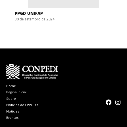
PPGD UNIFAP
30 de setembro de 2024
Home
Página inicial
Sobre
faceboo
Inst
Notícias dos PPGD’s
Notícias
Eventos