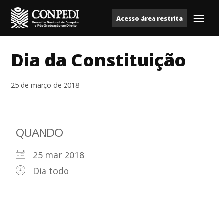
Ir
Acesso área restrita
para
Me
Conpedi
o
conteúdo
Dia da Constituição
25 de março de 2018
QUANDO
25 mar 2018
Dia todo