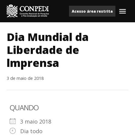
Ir
Acesso área restrita
para
Me
Conpedi
o
conteúdo
Dia Mundial da
Liberdade de
lmprensa
3 de maio de 2018
QUANDO
3 maio 2018
Dia todo