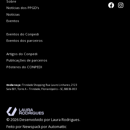
Sobre
faceboo
Inst
Notícias dos PPGD’s
Notícias
Eventos
Eventos do Conpedi
Eventos dos parceiros
Artigos do Conpedi
Publicações de parceiros
Pôsteres do CONPEDI
Endereço:
Trindade Shopping Rua Lauro Linhares, 2123
Sala 801, Torre A – Trindade, Florianópolis – SC, 88036-003
© 2026 Desenvolvido por Laura Rodrigues.
Feito por Newspack por Automattic