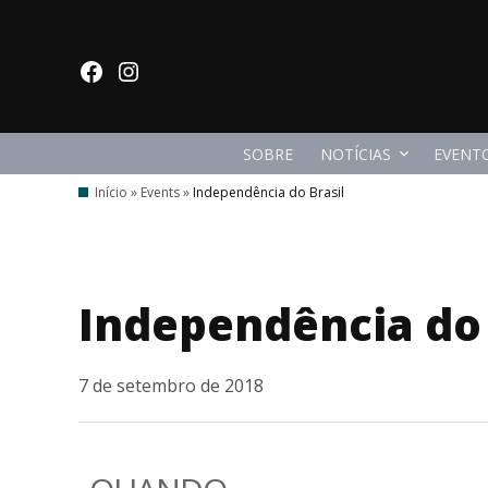
Ir
para
facebook
Instagram
o
conteúdo
SOBRE
NOTÍCIAS
EVENT
Início
»
Events
»
Independência do Brasil
Independência do 
7 de setembro de 2018