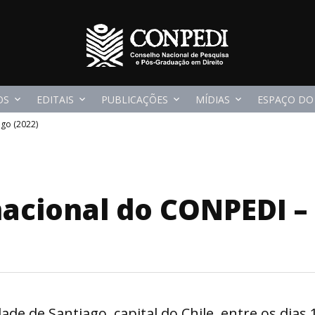
OS
EDITAIS
PUBLICAÇÕES
MÍDIAS
ESPAÇO DO
ago (2022)
nacional do CONPEDI – 
ade de Santiago, capital do Chile, entre os dias 