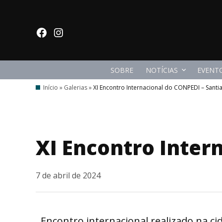
Ir
para
facebook
Instagram
o
conteúdo
SOBRE
NOTÍCIAS
EVENT
Início
»
Galerias
»
XI Encontro Internacional do CONPEDI – Santi
XI Encontro Inter
7 de abril de 2024
Encontro internacional realizado na cid