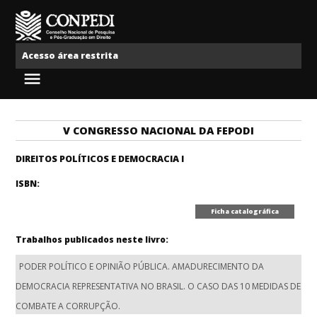
Ir para o conteúdo
Conpedi
Acesso área restrita
Menu
V CONGRESSO NACIONAL DA FEPODI
DIREITOS POLÍTICOS E DEMOCRACIA I
ISBN:
Ficha catalográfica
Trabalhos publicados neste livro:
PODER POLÍTICO E OPINIÃO PÚBLICA. AMADURECIMENTO DA
DEMOCRACIA REPRESENTATIVA NO BRASIL. O CASO DAS 10 MEDIDAS DE
COMBATE A CORRUPÇÃO.