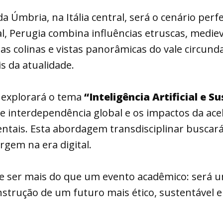
 da Úmbria, na Itália central, será o cenário pe
ral, Perugia combina influências etruscas, medi
as colinas e vistas panorâmicas do vale circu
s da atualidade.
o explorará o tema
“Inteligência Artificial e S
te interdependência global e os impactos da ace
entais. Esta abordagem transdisciplinar busca
rgem na era digital.
 ser mais do que um evento acadêmico: será u
strução de um futuro mais ético, sustentável e 