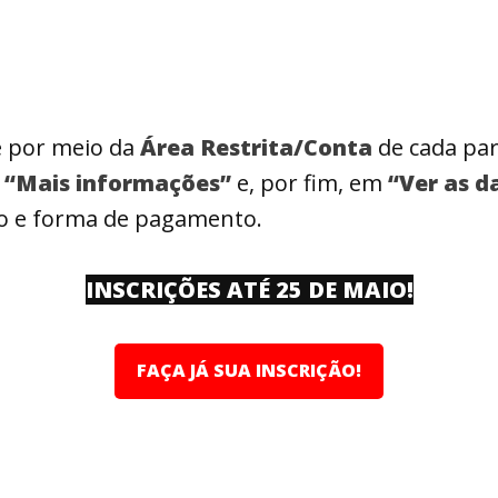
te por meio da
Área Restrita/Conta
de cada par
m
“Mais informações”
e, por fim, em
“Ver as d
ão e forma de pagamento.
INSCRIÇÕES ATÉ 25 DE MAIO!
FAÇA JÁ SUA INSCRIÇÃO!