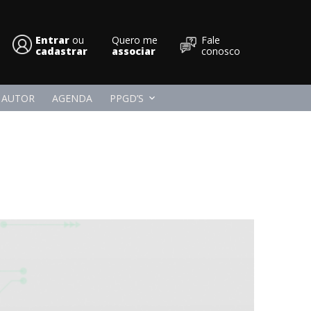
Entrar
ou
Quero me
Fale
Conpedi
cadastrar
associar
conosco
 AUTOR
AGENDA
PPGD’S