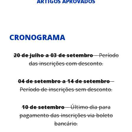
ARTIGOS APROVADOS
CRONOGRAMA
20 de julho a 03 de setembro
– Período
das inscrições com desconto.
04 de setembro a 14 de setembro
–
Período de inscrições sem desconto.
10 de setembro
– Último dia para
pagamento das inscrições via boleto
bancário.