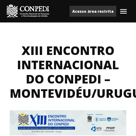
Ir
Acesso área restrita
para
Me
Conpedi
o
conteúdo
XIII ENCONTRO
INTERNACIONAL
DO CONPEDI –
MONTEVIDÉU/URUG