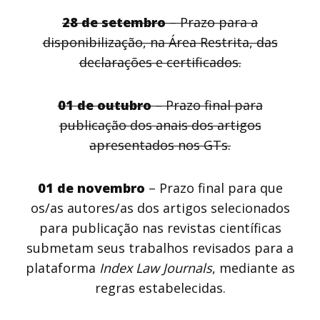
28 de setembro
– Prazo para a
disponibilização, na Área Restrita, das
declarações e certificados.
01 de outubro
– Prazo final para
publicação dos anais dos artigos
apresentados nos GTs.
01 de novembro
– Prazo final para que
os/as autores/as dos artigos selecionados
para publicação nas revistas científicas
submetam seus trabalhos revisados para a
plataforma
Index Law Journals
, mediante as
regras estabelecidas.