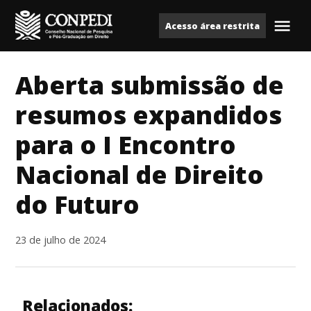
Ir
Acesso área restrita
para
Me
Conpedi
o
conteúdo
Aberta submissão de
resumos expandidos
para o I Encontro
Nacional de Direito
do Futuro
23 de julho de 2024
Relacionados: