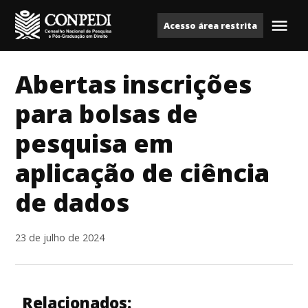
Ir
Acesso área restrita
para
Me
Conpedi
o
conteúdo
Abertas inscrições
para bolsas de
pesquisa em
aplicação de ciência
de dados
23 de julho de 2024
Relacionados: