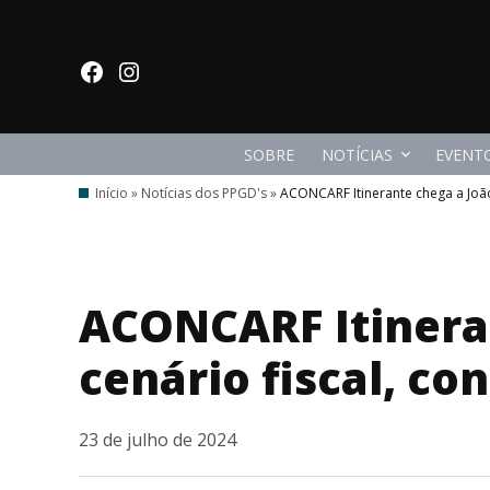
Ir
para
facebook
Instagram
o
conteúdo
SOBRE
NOTÍCIAS
EVENT
Início
»
Notícias dos PPGD's
»
ACONCARF Itinerante chega a João 
ACONCARF Itineran
cenário fiscal, co
23 de julho de 2024