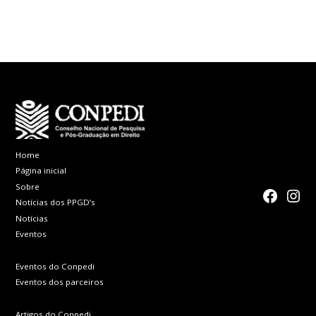
Home
Página inicial
Sobre
faceboo
Inst
Notícias dos PPGD’s
Notícias
Eventos
Eventos do Conpedi
Eventos dos parceiros
Artigos do Conpedi