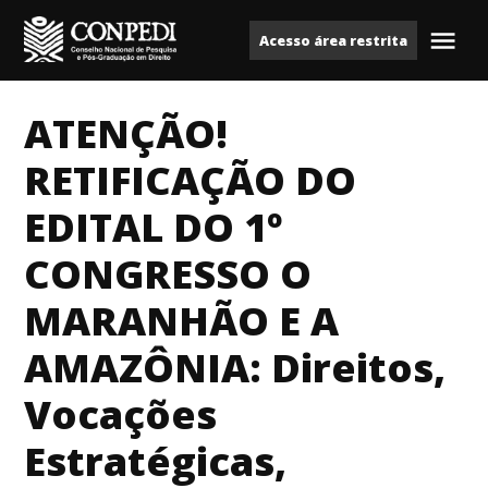
Ir
Acesso área restrita
para
Me
Conpedi
o
conteúdo
ATENÇÃO!
RETIFICAÇÃO DO
EDITAL DO 1º
CONGRESSO O
MARANHÃO E A
AMAZÔNIA: Direitos,
Vocações
Estratégicas,