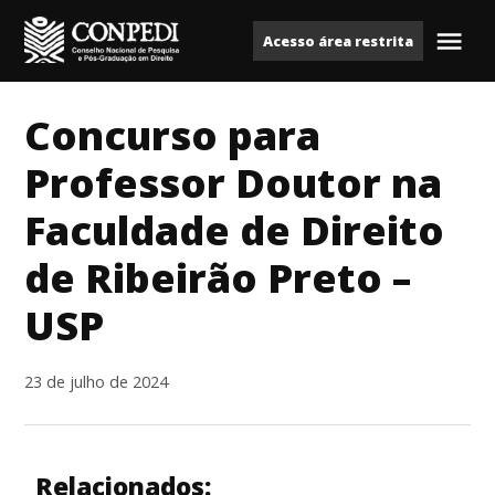
Ir
Acesso área restrita
para
Me
Conpedi
o
conteúdo
Concurso para
Professor Doutor na
Faculdade de Direito
de Ribeirão Preto –
USP
23 de julho de 2024
Relacionados: