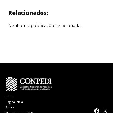
Relacionados:
Nenhuma publicação relacionada.
Home
Página inicial
Sobre
faceboo
Inst