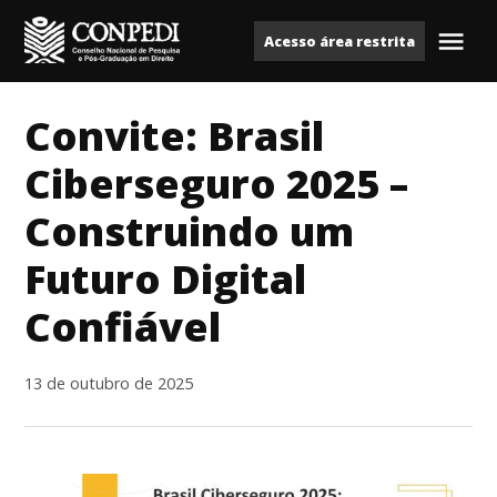
Ir
Acesso área restrita
para
Me
Conpedi
o
conteúdo
Convite: Brasil
Ciberseguro 2025 –
Construindo um
Futuro Digital
Confiável
13 de outubro de 2025