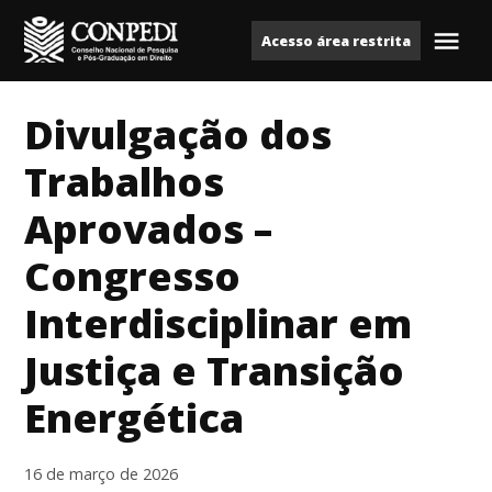
Ir
Acesso área restrita
para
Me
Conpedi
o
conteúdo
Divulgação dos
Trabalhos
Aprovados –
Congresso
Interdisciplinar em
Justiça e Transição
Energética
16 de março de 2026