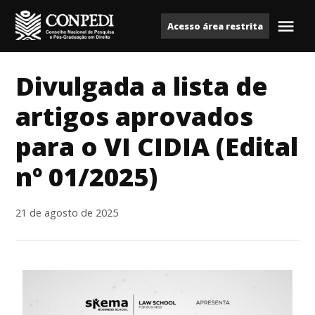
Ir
Acesso área restrita
para
Me
Conpedi
o
conteúdo
Divulgada a lista de
artigos aprovados
para o VI CIDIA (Edital
nº 01/2025)
21 de agosto de 2025