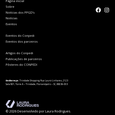
Página inicial
Sobre
faceboo
Inst
Notícias dos PPGD’s
Notícias
Eventos
Eventos do Conpedi
Eventos dos parceiros
Artigos do Conpedi
Publicações de parceiros
Pôsteres do CONPEDI
Endereço:
Trindade Shopping Rua Lauro Linhares, 2123
Sala 801, Torre A – Trindade, Florianópolis – SC, 88036-003
© 2026 Desenvolvido por Laura Rodrigues.