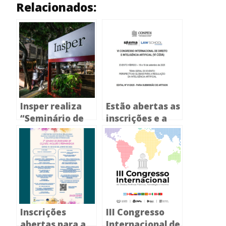
Relacionados:
Insper realiza
Estão abertas as
“Seminário de
inscrições e a
Pesquisa sobre
submissão de
Emendas
resumos
Parlamentares”
expandidos para
o VI Congresso
Internacional de
Direito e
Inteligência
Inscrições
III Congresso
Artificial
abertas para a
Internacional de