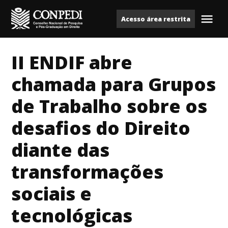
Ir
Acesso área restrita
para
Me
Conpedi
o
conteúdo
II ENDIF abre
chamada para Grupos
de Trabalho sobre os
desafios do Direito
diante das
transformações
sociais e
tecnológicas