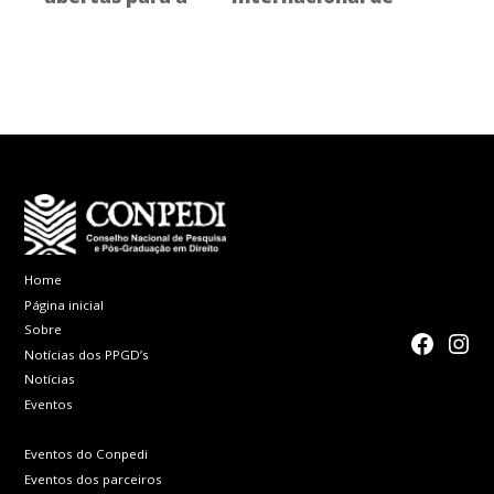
2ª Semana da
Direito, Políticas
Diversidade do
Públicas,
CCJ/UFSC
Tecnologia e
Internetserá
realizado pela
Faculdade de
Direito de
Franca
Home
Página inicial
Sobre
faceboo
Inst
Notícias dos PPGD’s
Notícias
Eventos
Eventos do Conpedi
Eventos dos parceiros