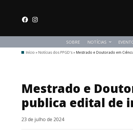
Ir
para
facebook
Instagram
o
conteúdo
SOBRE
NOTÍCIAS
EVENT
Início
»
Notícias dos PPGD's
»
Mestrado e Doutorado em Ciência 
Mestrado e Doutor
publica edital de 
23 de julho de 2024