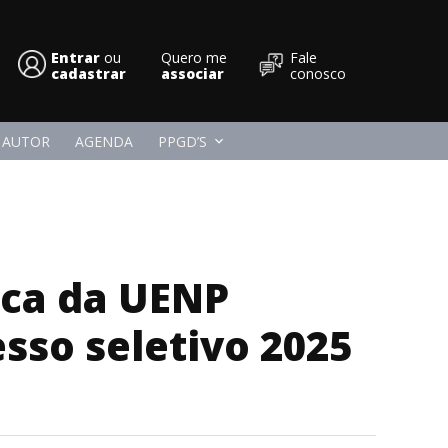
Entrar
ou
Quero me
Fale
Conpedi
cadastrar
associar
conosco
 AUTOR
AGENDA
PPGD’S
ica da UENP
esso seletivo 2025