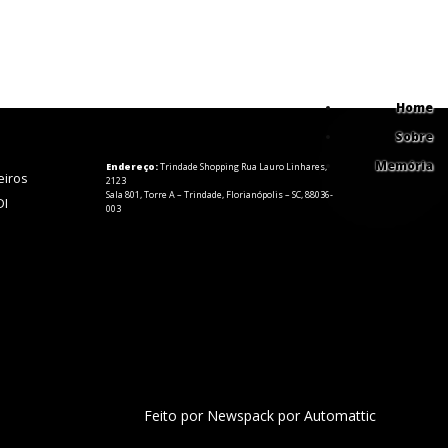
Home
Sobre
Memória
Endereço:
Trindade Shopping Rua Lauro Linhares,
eiros
2123
Sala 801, Torre A – Trindade, Florianópolis – SC, 88036-
DI
003
Feito por Newspack por Automattic